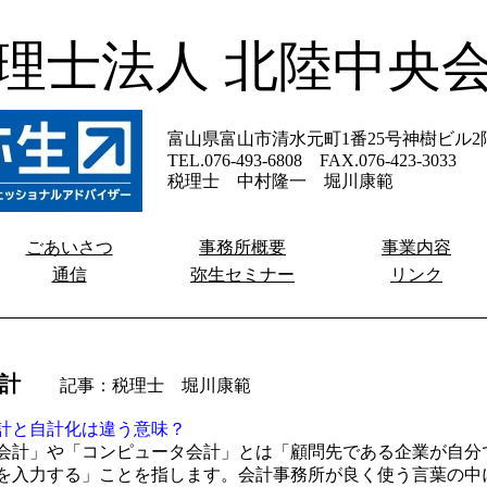
理士法人 北陸中央
富山県富山市清水元町1番25号神樹ビル2
TEL.076-493-6808 FAX.076-423-3033
税理士 中村隆一 堀川康範
ごあいさつ
事務所概要
事業内容
通信
弥生セミナー
リンク
計
記事：税理士 堀川康範
計と自計化は違う意味？
計」や「コンピュータ会計」とは「顧問先である企業が自分
を入力する」ことを指します。会計事務所が良く使う言葉の中