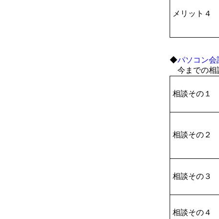
メリット４
◆
パソコン会
今までの相談
相談その１
相談その２
相談その３
相談その４