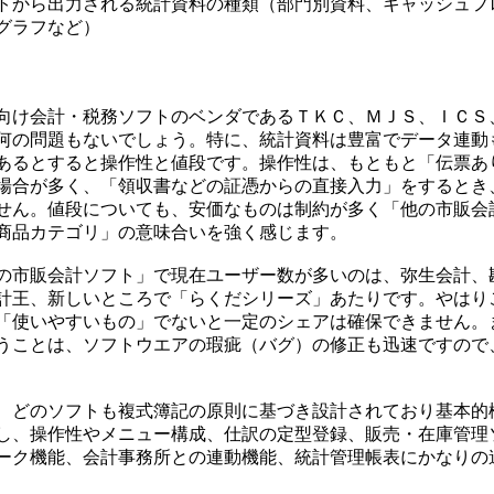
トから出力される統計資料の種類（部門別資料、キャッシュフ
グラフなど）
け会計・税務ソフトのベンダであるＴＫＣ、ＭＪＳ、ＩＣＳ
何の問題もないでしょう。特に、統計資料は豊富でデータ連動
あるとすると操作性と値段です。操作性は、もともと「伝票あ
場合が多く、「領収書などの証憑からの直接入力」をするとき
せん。値段についても、安価なものは制約が多く「他の市販会
商品カテゴリ」の意味合いを強く感じます。
市販会計ソフト」で現在ユーザー数が多いのは、弥生会計、
計王、新しいところで「らくだシリーズ」あたりです。やはり
「使いやすいもの」でないと一定のシェアは確保できません。
うことは、ソフトウエアの瑕疵（バグ）の修正も迅速ですので
どのソフトも複式簿記の原則に基づき設計されており基本的
し、操作性やメニュー構成、仕訳の定型登録、販売・在庫管理
ーク機能、会計事務所との連動機能、統計管理帳表にかなりの