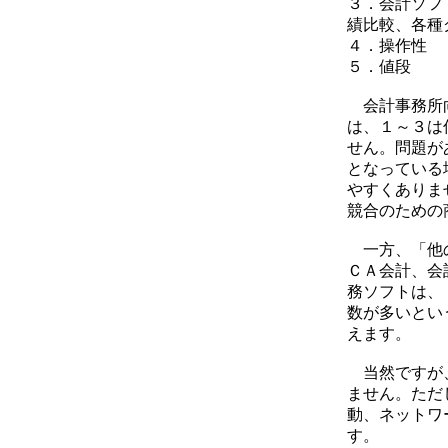
３．会計ソフ
績比較、各種
４．操作性
５．値段
会計事務所向
は、１～３は
せん。問題が
となっている
やすくありま
競合のための
一方、「他の
ＣＡ会計、会
務ソフトは、
数が多いとい
えます。
当然ですが、
ません。ただ
動、ネットワ
す。