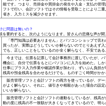
能です。つまり、売掛金や買掛金の発生や入金・支払の管理
フトで行い、会計ソフトではその情報を受取ことにより二重
省き、入力ミスを減少させます。
計に問題は無いの？
を要約すると、次のようになります。皆さんの悲痛な声が聞
「専門知識は必要ありません」とパソコンショップで言わ
買ったが、実際はどうしていいか解らないのでとりあえず入
でも、正しいことをしているのか全く解らなく、不安である
今までは、伝票を記票して会計事務所に渡していたが、パ
機会に、自分で伝票をもとにパソコンに入力を始めた。しか
仕事にプラス入力作業や確認作業が加わり、ずいぶん負担が
残高や預金残高を合わせるだけでも、ものすごく時間がかか
販売管理ソフトと会計ソフトの両方を使っているが、デー
がよく解らない。それに、値引きや相殺があった場合の設定
いいか解らない。
販売管理ソフトと会計ソフトの連動をしているが、残高が
動の度に残高の不一致額が大きくなってきているので、明ら