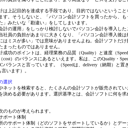
は上記目的を達成する手段であり、目的ではないということ
ます。そうしないと、「パソコン会計ソフトを買ったから、も
た」みたいな「勘違い」をしてしまいます。
計の運用」をしっかり検討しないでパソコン会計を導入した
当社員の負担があまりに大きくなり、「パソコン会計導入後は
にはミスが多い」では意味がありませんよね。会計ソフトだけ
たまったものではありません。
功のポイントは、経理業務の品質（Quality）と速度（Spee
ost）のバランスにあるといえます。私は、このQuality・Speed
Cバランスと言っています。（Speedは、delivery（納期）と
も言います）。
の選択
ネットを検索すると、たくさんの会計ソフトが販売されてい
を決める必要があります。選択基準とは、会計ソフトに何を求
次のものが考えられます。
サポート体制
所のサポート体制（どのソフトをサポートしているか）とデー