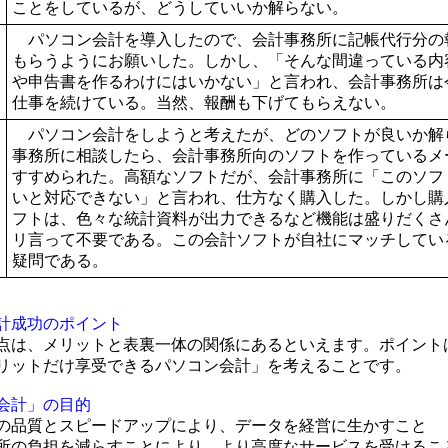
ことをしているが、どうしていいか解らない。
パソコン会計を導入したので、会計事務所に記帳代行分の
もらうようにお願いした。しかし、「そんな間違っている内
や申告書を作るわけにはいかない」と言われ、会計事務所は
仕事を続けている。当然、報酬も下げてもらえない。
パソコン会計をしようと考えたが、どのソフトが良いか解
事務所に相談したら、会計事務所向のソフトを作っているメ
すすめられた。高額なソフトだが、会計事務所に「このソフ
いと対応できない」と言われ、仕方なく購入した。しかし購
フトは、色々な統計資料が出力できるなど機能は盛りだくさ
リ言って不要である。この会計ソフトが自社にマッチしてい
疑問である。
計成功のポイント
は、メリットと表裏一体の関係にあるといえます。ポイント
リットだけ享受できるパソコン会計」を考えることです。
会計」の目的
の品質とスピードアップにより、データを経営に生かすこと
所の負担を減らすことにより、より高度なサービスを受けるこ