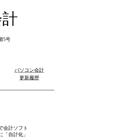
会計
階5号
パソコン会計
更新履歴
で会計ソフト
に「自計化」