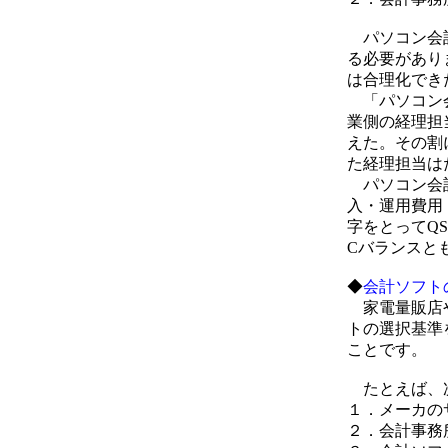
パソコン会計
る必要があり
は合理化でき
「パソコン会
業側の経理担
えた。その割
た経理担当は
パソコン会計成
入・運用費用（c
字をとってQS
Cバランスと
◆
会計ソフト
家電量販店や
トの選択基準
ことです。
たとえば、
１．メーカの
２．会計事務