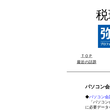
税
ＴＯＰ
最近の話題
パソコン会
◆
パソコン会
「パソコン会
に必要データ