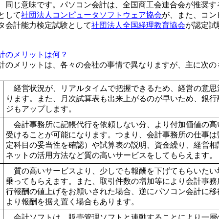
、同じ意味です。パソコン会計は、全国商工会連合会が推奨す
として
社団法人コンピュータソフトウェア協会
が、また、コン
タ会計能力検定試験として
社団法人全国経理教育協会
が認定試
計のメリットは何？
のメリットは、各々の会社の事情で異なりますが、主に次の
経営状況が、リアルタイムで把握できるため、経営の意思
ります。また、月次試算表も出来上がるのが早いため、銀行
ジもアップします。
会計事務所に記帳代行を依頼しない分、より付加価値の高
受けることが可能になります。つまり、会計事務所の仕事は
定科目の妥当性を確認）や試算表の説明、資金繰り、経営相
ネットの活用方法など質の高いサービスをしてもらえます。
質の高いサービスより、少しでも報酬を下げてもらいたい
乗ってもらえます。また、取引件数の増加等により会計事務
行報酬の値上げをお願いされた場合、逆にパソコン会計に移
より報酬を据え置く場合もあります。
会計ソフトは、販売管理ソフトと連動することにより一層