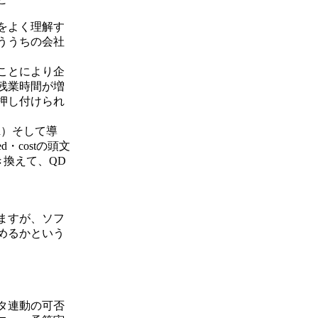
をよく理解す
ううちの会社
ことにより企
残業時間が増
押し付けられ
d）そして導
・costの頭文
置き換えて、QD
ますが、ソフ
めるかという
タ連動の可否