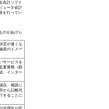
る会計ソフト
ピュータ会計
験を行ってい
ものがあげら
決定が速くな
融資のイメー
いサービスを
監査業務（勘
談、インター
場合、相談に
所から記帳代
行することに
の合理化が可